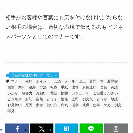
相手がお客様や言葉にも気を付けなければならな
い相手の場合は、適切な表現で伝えるのもビジネ
スパーソンとしてのマナーです。
言葉の意味や使い方
マナー
マナー
依頼
ポイント
会議
メール
以上
質問
本
履歴書
感謝
意味
連絡
方法
転職
手紙
改善
お気遣い
言葉
英語
いかが
包容力
お願い
電話
挨拶
カジュアル
ご自愛ください
ビジネス
お礼
自然
どうぞ
性格
上司
例文集
どうか
敬語
お見舞い
原因
参考
使い方
病気
漢字
就職
仕事
ケガ
例文
拝見