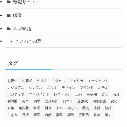
転職サイト
職業
四字熟語
ことわざ60選
タグ
お祝い
お葬式
やり方
アクセス
アメリカ
エージェント
カジュアル
シンプル
スマホ
デザイン
ブランド
ホテル
ポジティブ
マネジメント
レストラン
上品
不採用
会話
写真
初対面
努力
効率
勤務時間
口コミ
告別式
四字熟語
変化
対策
年賀状
料理
料金
東京
楽しい
歴史
決断
熟語
生き方
目標
素直
自然
葬祭
調整
雰囲気
香典
魅力