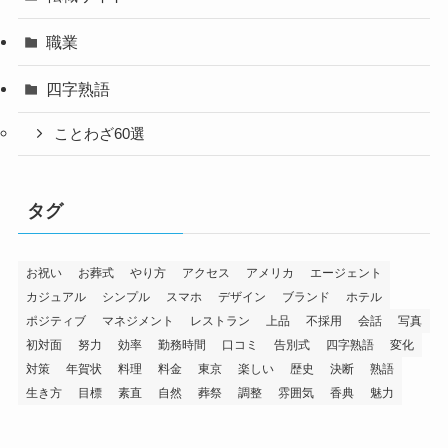
職業
四字熟語
ことわざ60選
タグ
お祝い
お葬式
やり方
アクセス
アメリカ
エージェント
カジュアル
シンプル
スマホ
デザイン
ブランド
ホテル
ポジティブ
マネジメント
レストラン
上品
不採用
会話
写真
初対面
努力
効率
勤務時間
口コミ
告別式
四字熟語
変化
対策
年賀状
料理
料金
東京
楽しい
歴史
決断
熟語
生き方
目標
素直
自然
葬祭
調整
雰囲気
香典
魅力