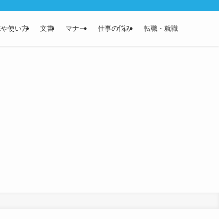
味や使い方
文書
マナー
仕事の悩み
転職・就職