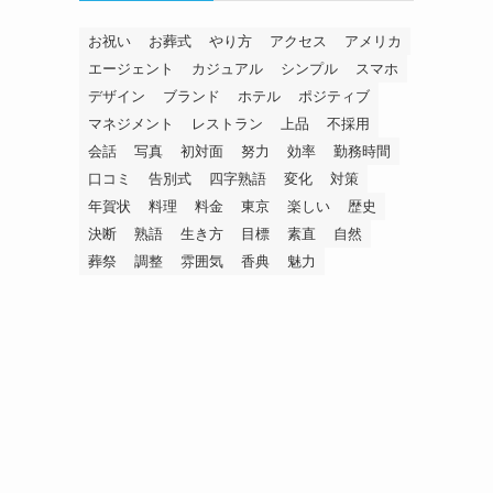
お祝い
お葬式
やり方
アクセス
アメリカ
エージェント
カジュアル
シンプル
スマホ
デザイン
ブランド
ホテル
ポジティブ
マネジメント
レストラン
上品
不採用
会話
写真
初対面
努力
効率
勤務時間
口コミ
告別式
四字熟語
変化
対策
年賀状
料理
料金
東京
楽しい
歴史
決断
熟語
生き方
目標
素直
自然
葬祭
調整
雰囲気
香典
魅力