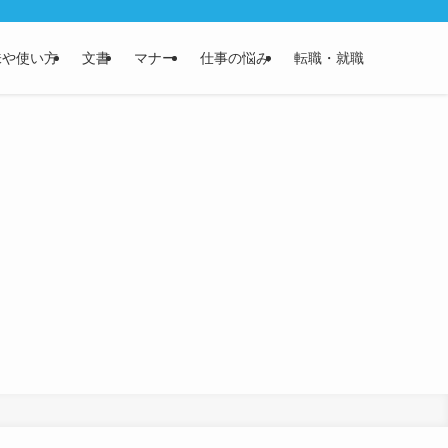
味や使い方
文書
マナー
仕事の悩み
転職・就職