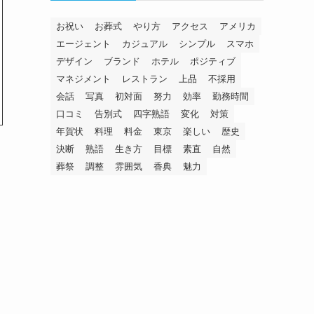
お祝い
お葬式
やり方
アクセス
アメリカ
エージェント
カジュアル
シンプル
スマホ
デザイン
ブランド
ホテル
ポジティブ
マネジメント
レストラン
上品
不採用
会話
写真
初対面
努力
効率
勤務時間
口コミ
告別式
四字熟語
変化
対策
年賀状
料理
料金
東京
楽しい
歴史
決断
熟語
生き方
目標
素直
自然
葬祭
調整
雰囲気
香典
魅力