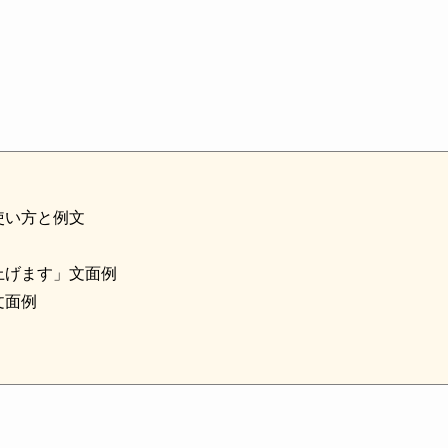
使い方と例文
上げます」文面例
文面例