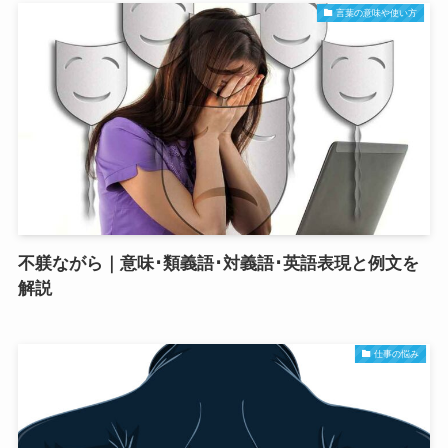
言葉の意味や使い方
不躾ながら｜意味･類義語･対義語･英語表現と例文を
解説
仕事の悩み