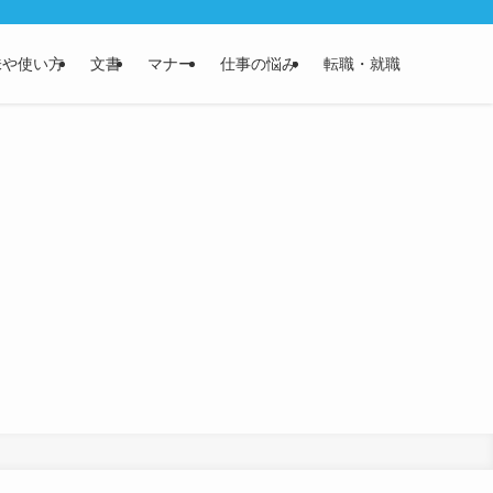
味や使い方
文書
マナー
仕事の悩み
転職・就職