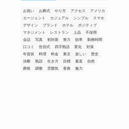
お祝い
お葬式
やり方
アクセス
アメリカ
エージェント
カジュアル
シンプル
スマホ
デザイン
ブランド
ホテル
ポジティブ
マネジメント
レストラン
上品
不採用
会話
写真
初対面
努力
効率
勤務時間
口コミ
告別式
四字熟語
変化
対策
年賀状
料理
料金
東京
楽しい
歴史
決断
熟語
生き方
目標
素直
自然
葬祭
調整
雰囲気
香典
魅力