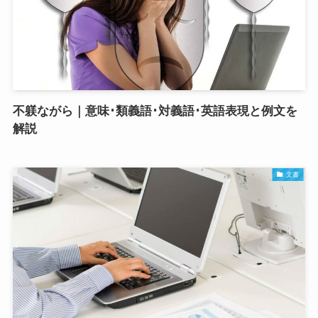
不躾ながら｜意味･類義語･対義語･英語表現と例文を
解説
文書