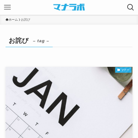
ホーム
お詫び
お詫び
– tag –
マナー