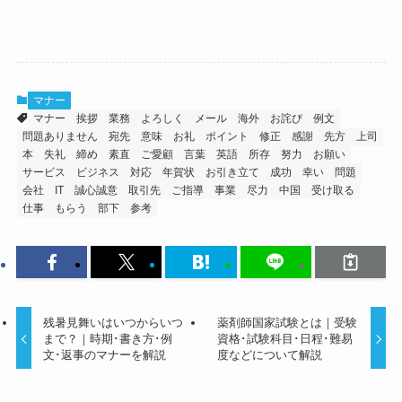
マナー
マナー
挨拶
業務
よろしく
メール
海外
お詫び
例文
問題ありません
宛先
意味
お礼
ポイント
修正
感謝
先方
上司
本
失礼
締め
素直
ご愛顧
言葉
英語
所存
努力
お願い
サービス
ビジネス
対応
年賀状
お引き立て
成功
幸い
問題
会社
IT
誠心誠意
取引先
ご指導
事業
尽力
中国
受け取る
仕事
もらう
部下
参考
残暑見舞いはいつからいつ
薬剤師国家試験とは｜受験
まで？｜時期･書き方･例
資格･試験科目･日程･難易
文･返事のマナーを解説
度などについて解説