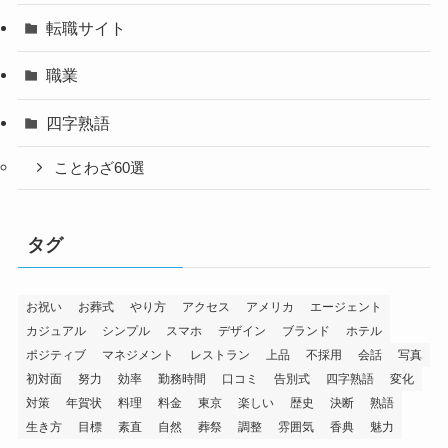
転職サイト
職業
四字熟語
ことわざ60選
タグ
お祝い
お葬式
やり方
アクセス
アメリカ
エージェント
カジュアル
シンプル
スマホ
デザイン
ブランド
ホテル
ポジティブ
マネジメント
レストラン
上品
不採用
会話
写真
初対面
努力
効率
勤務時間
口コミ
告別式
四字熟語
変化
対策
年賀状
料理
料金
東京
楽しい
歴史
決断
熟語
生き方
目標
素直
自然
葬祭
調整
雰囲気
香典
魅力