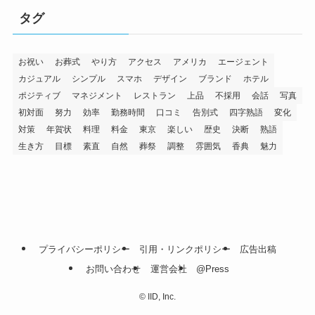
タグ
お祝い
お葬式
やり方
アクセス
アメリカ
エージェント
カジュアル
シンプル
スマホ
デザイン
ブランド
ホテル
ポジティブ
マネジメント
レストラン
上品
不採用
会話
写真
初対面
努力
効率
勤務時間
口コミ
告別式
四字熟語
変化
対策
年賀状
料理
料金
東京
楽しい
歴史
決断
熟語
生き方
目標
素直
自然
葬祭
調整
雰囲気
香典
魅力
プライバシーポリシー
引用・リンクポリシー
広告出稿
お問い合わせ
運営会社
@Press
©
IID, Inc.