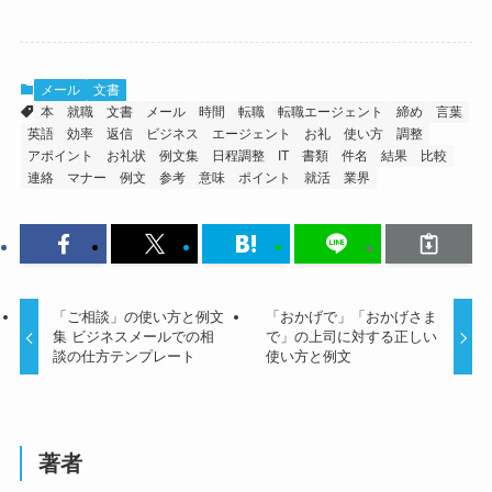
メール
文書
本
就職
文書
メール
時間
転職
転職エージェント
締め
言葉
英語
効率
返信
ビジネス
エージェント
お礼
使い方
調整
アポイント
お礼状
例文集
日程調整
IT
書類
件名
結果
比較
連絡
マナー
例文
参考
意味
ポイント
就活
業界
「ご相談」の使い方と例文
「おかげで」「おかげさま
集 ビジネスメールでの相
で」の上司に対する正しい
談の仕方テンプレート
使い方と例文
著者