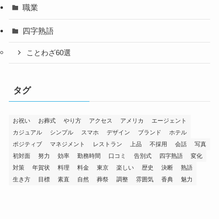
職業
四字熟語
ことわざ60選
タグ
お祝い
お葬式
やり方
アクセス
アメリカ
エージェント
カジュアル
シンプル
スマホ
デザイン
ブランド
ホテル
ポジティブ
マネジメント
レストラン
上品
不採用
会話
写真
初対面
努力
効率
勤務時間
口コミ
告別式
四字熟語
変化
対策
年賀状
料理
料金
東京
楽しい
歴史
決断
熟語
生き方
目標
素直
自然
葬祭
調整
雰囲気
香典
魅力