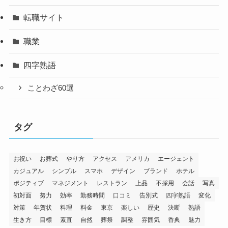
転職サイト
職業
四字熟語
ことわざ60選
タグ
お祝い
お葬式
やり方
アクセス
アメリカ
エージェント
カジュアル
シンプル
スマホ
デザイン
ブランド
ホテル
ポジティブ
マネジメント
レストラン
上品
不採用
会話
写真
初対面
努力
効率
勤務時間
口コミ
告別式
四字熟語
変化
対策
年賀状
料理
料金
東京
楽しい
歴史
決断
熟語
生き方
目標
素直
自然
葬祭
調整
雰囲気
香典
魅力