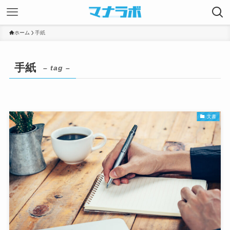
ホーム
手紙
手紙
– tag –
文書