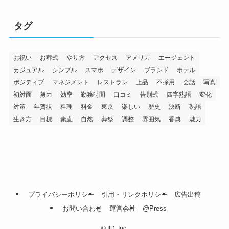
タグ
お祝い
お葬式
やり方
アクセス
アメリカ
エージェント
カジュアル
シンプル
スマホ
デザイン
ブランド
ホテル
ポジティブ
マネジメント
レストラン
上品
不採用
会話
写真
初対面
努力
効率
勤務時間
口コミ
告別式
四字熟語
変化
対策
年賀状
料理
料金
東京
楽しい
歴史
決断
熟語
生き方
目標
素直
自然
葬祭
調整
雰囲気
香典
魅力
プライバシーポリシー
引用・リンクポリシー
広告出稿
お問い合わせ
運営会社
@Press
©
IID, Inc.