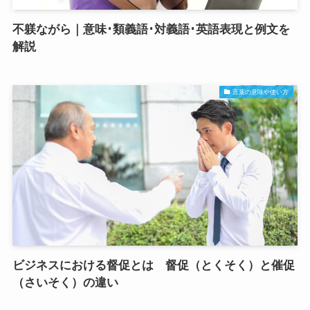
不躾ながら｜意味･類義語･対義語･英語表現と例文を
解説
言葉の意味や使い方
ビジネスにおける督促とは 督促（とくそく）と催促
（さいそく）の違い