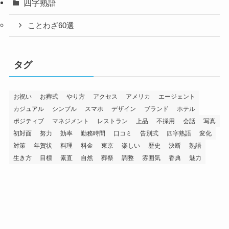
四字熟語
ことわざ60選
タグ
お祝い
お葬式
やり方
アクセス
アメリカ
エージェント
カジュアル
シンプル
スマホ
デザイン
ブランド
ホテル
ポジティブ
マネジメント
レストラン
上品
不採用
会話
写真
初対面
努力
効率
勤務時間
口コミ
告別式
四字熟語
変化
対策
年賀状
料理
料金
東京
楽しい
歴史
決断
熟語
生き方
目標
素直
自然
葬祭
調整
雰囲気
香典
魅力