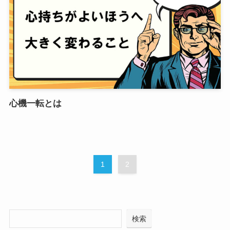
心機一転とは
1
2
検索