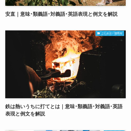
安直｜意味･類義語･対義語･英語表現と例文を解説
ことわざ・慣用句
鉄は熱いうちに打てとは｜意味･類義語･対義語･英語
表現と例文を解説