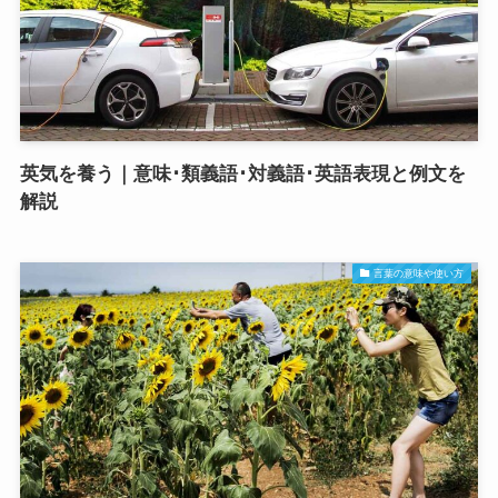
英気を養う｜意味･類義語･対義語･英語表現と例文を
解説
言葉の意味や使い方