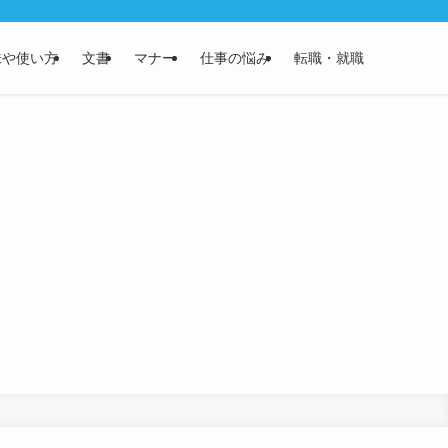
味や使い方
文書
マナー
仕事の悩み
転職・就職