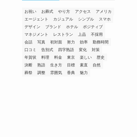
お祝い
お葬式
やり方
アクセス
アメリカ
エージェント
カジュアル
シンプル
スマホ
デザイン
ブランド
ホテル
ポジティブ
マネジメント
レストラン
上品
不採用
会話
写真
初対面
努力
効率
勤務時間
口コミ
告別式
四字熟語
変化
対策
年賀状
料理
料金
東京
楽しい
歴史
決断
熟語
生き方
目標
素直
自然
葬祭
調整
雰囲気
香典
魅力