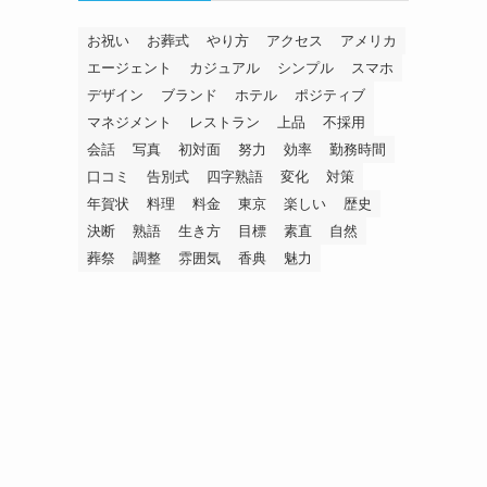
お祝い
お葬式
やり方
アクセス
アメリカ
エージェント
カジュアル
シンプル
スマホ
デザイン
ブランド
ホテル
ポジティブ
マネジメント
レストラン
上品
不採用
会話
写真
初対面
努力
効率
勤務時間
口コミ
告別式
四字熟語
変化
対策
年賀状
料理
料金
東京
楽しい
歴史
決断
熟語
生き方
目標
素直
自然
葬祭
調整
雰囲気
香典
魅力