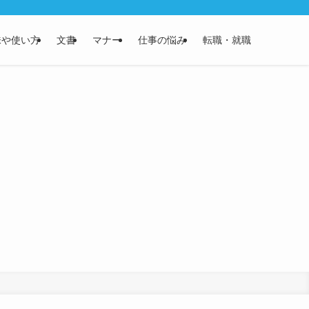
味や使い方
文書
マナー
仕事の悩み
転職・就職