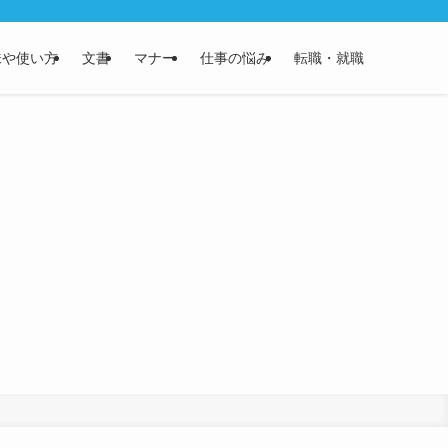
味や使い方
文書
マナー
仕事の悩み
転職・就職