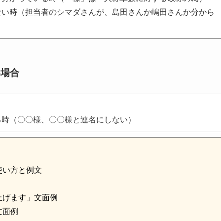
ない時（担当者のシマダさんが、島田さんか嶋田さんか分から
い場合
る時（〇〇様、〇〇様と連名にしない）
使い方と例文
上げます」文面例
文面例