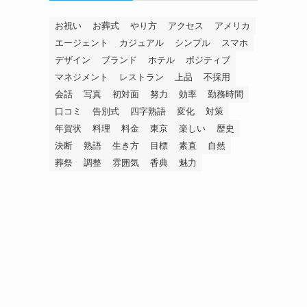
お祝い
お葬式
やり方
アクセス
アメリカ
エージェント
カジュアル
シンプル
スマホ
デザイン
ブランド
ホテル
ポジティブ
マネジメント
レストラン
上品
不採用
会話
写真
初対面
努力
効率
勤務時間
口コミ
告別式
四字熟語
変化
対策
年賀状
料理
料金
東京
楽しい
歴史
決断
熟語
生き方
目標
素直
自然
葬祭
調整
雰囲気
香典
魅力