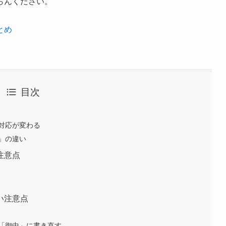
らんください。
とめ
目次
対応が変わる
」の違い
注意点
い注意点
「御中」に書き直す