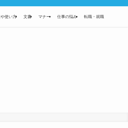
味や使い方
文書
マナー
仕事の悩み
転職・就職