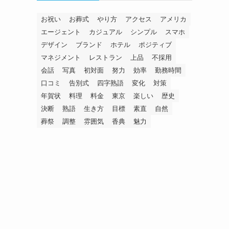
お祝い
お葬式
やり方
アクセス
アメリカ
エージェント
カジュアル
シンプル
スマホ
デザイン
ブランド
ホテル
ポジティブ
マネジメント
レストラン
上品
不採用
会話
写真
初対面
努力
効率
勤務時間
口コミ
告別式
四字熟語
変化
対策
年賀状
料理
料金
東京
楽しい
歴史
決断
熟語
生き方
目標
素直
自然
葬祭
調整
雰囲気
香典
魅力