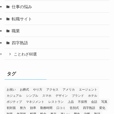
仕事の悩み
転職サイト
職業
四字熟語
ことわざ60選
タグ
お祝い
お葬式
やり方
アクセス
アメリカ
エージェント
カジュアル
シンプル
スマホ
デザイン
ブランド
ホテル
ポジティブ
マネジメント
レストラン
上品
不採用
会話
写真
初対面
努力
効率
勤務時間
口コミ
告別式
四字熟語
変化
対策
年賀状
料理
料金
東京
楽しい
歴史
決断
熟語