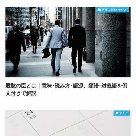
言葉の意味や使い方
股肱の臣とは｜意味･読み方･語源、類語･対義語を例
文付きで解説
マナー