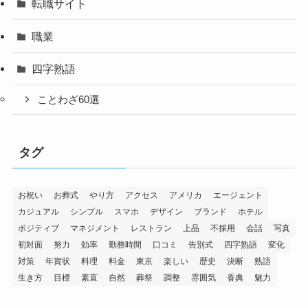
転職サイト
職業
四字熟語
ことわざ60選
タグ
お祝い
お葬式
やり方
アクセス
アメリカ
エージェント
カジュアル
シンプル
スマホ
デザイン
ブランド
ホテル
ポジティブ
マネジメント
レストラン
上品
不採用
会話
写真
初対面
努力
効率
勤務時間
口コミ
告別式
四字熟語
変化
対策
年賀状
料理
料金
東京
楽しい
歴史
決断
熟語
生き方
目標
素直
自然
葬祭
調整
雰囲気
香典
魅力