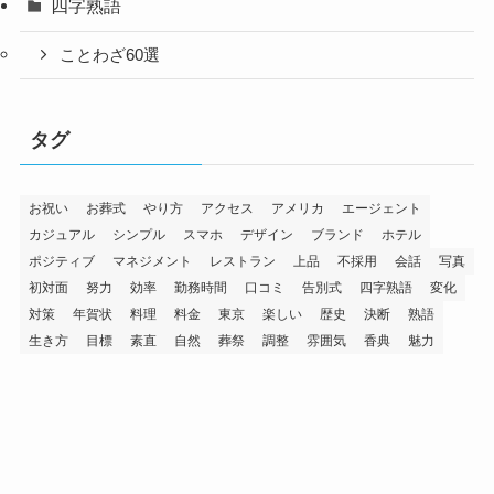
四字熟語
ことわざ60選
タグ
お祝い
お葬式
やり方
アクセス
アメリカ
エージェント
カジュアル
シンプル
スマホ
デザイン
ブランド
ホテル
ポジティブ
マネジメント
レストラン
上品
不採用
会話
写真
初対面
努力
効率
勤務時間
口コミ
告別式
四字熟語
変化
対策
年賀状
料理
料金
東京
楽しい
歴史
決断
熟語
生き方
目標
素直
自然
葬祭
調整
雰囲気
香典
魅力