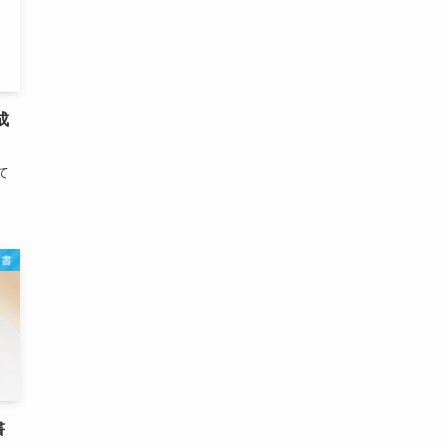
成
て
文書
書