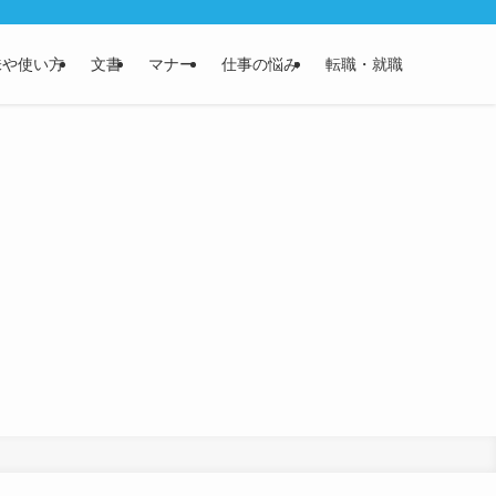
味や使い方
文書
マナー
仕事の悩み
転職・就職