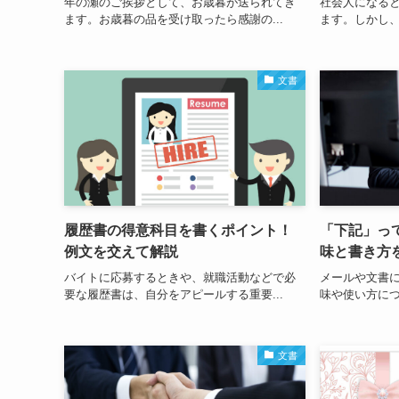
年の瀬のご挨拶として、お歳暮が送られてき
社会人になる
ます。お歳暮の品を受け取ったら感謝の...
ます。しかし、
文書
履歴書の得意科目を書くポイント！
「下記」っ
例文を交えて解説
味と書き方
バイトに応募するときや、就職活動などで必
メールや文書
要な履歴書は、自分をアピールする重要...
味や使い方につ
文書