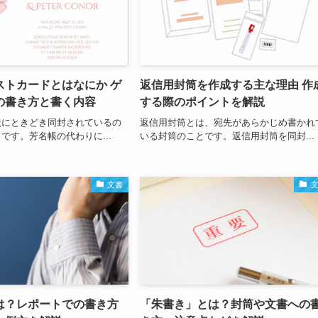
ストカードとはなにか ゲ
返信用封筒を作成する主な理由 作
の書き方と書く内容
する際のポイントを解説
状にときどき同封されているの
返信用封筒とは、宛先があらかじめ書かれ
です。芳名帳の代わりに...
いる封筒のことです。返信用封筒を同封...
文書
は？レポートでの書き方
「朱書き」とは？封筒や文書への