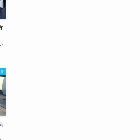
方
い
文書
法