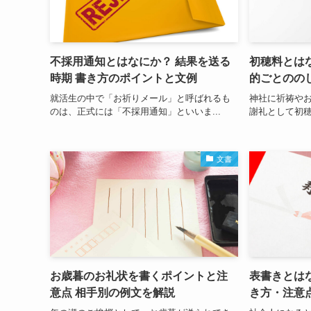
不採用通知とはなにか？ 結果を送る
初穂料とは
時期 書き方のポイントと文例
的ごとのの
就活生の中で「お祈りメール」と呼ばれるも
神社に祈祷や
のは、正式には「不採用通知」といいま...
謝礼として初穂
文書
お歳暮のお礼状を書くポイントと注
表書きとは
意点 相手別の例文を解説
き方・注意