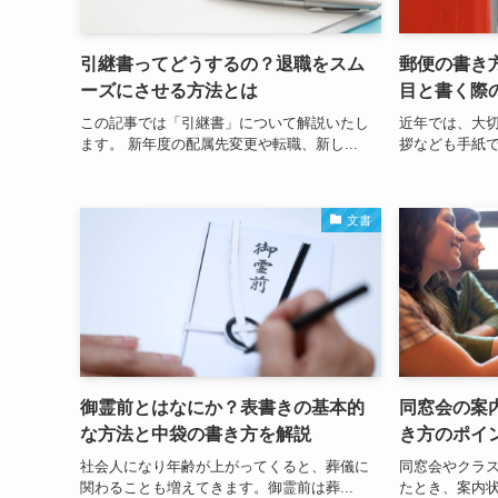
引継書ってどうするの？退職をスム
郵便の書き
ーズにさせる方法とは
目と書く際
この記事では「引継書」について解説いたし
近年では、大
ます。 新年度の配属先変更や転職、新し...
拶なども手紙では
文書
御霊前とはなにか？表書きの基本的
同窓会の案
な方法と中袋の書き方を解説
き方のポイ
社会人になり年齢が上がってくると、葬儀に
同窓会やクラ
関わることも増えてきます。御霊前は葬...
たとき、案内状