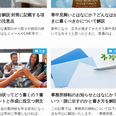
方解説 封筒に記載する項
寒中見舞いとはなにか？どんなは
の注意点
きに書くべきかについて解説
切な書類のやり取りや節目の挨
新年になり、正月が過ぎてそろそろ寒中見
なくメールやLINE等で...
いでも出そうと思ったときに、普通のは...
文書
内状ってどう書くの？書
事務所移転のお知らせとはなにか
ントと作成に役立つ例文
いつ・誰に出すのかと書き方を解
ス会の案内状を作る担当になっ
この記事では、事務所の移転について以下
は早めに準備しなければ...
点を中心に解説いたします。 ・事務所移...