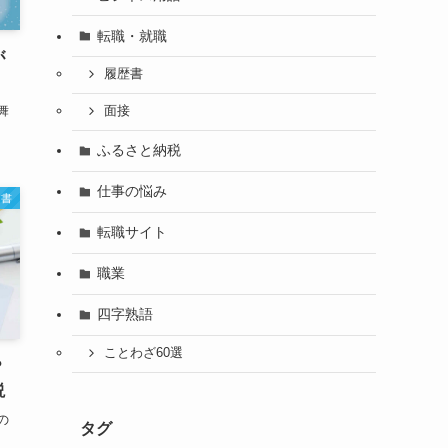
転職・就職
が
履歴書
舞
面接
ふるさと納税
仕事の悩み
文書
転職サイト
職業
四字熟語
ことわざ60選
？
説
の
タグ