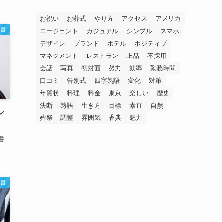
お祝い
お葬式
やり方
アクセス
アメリカ
文書
エージェント
カジュアル
シンプル
スマホ
デザイン
ブランド
ホテル
ポジティブ
マネジメント
レストラン
上品
不採用
会話
写真
初対面
努力
効率
勤務時間
口コミ
告別式
四字熟語
変化
対策
年賀状
料理
料金
東京
楽しい
歴史
決断
熟語
生き方
目標
素直
自然
ン
葬祭
調整
雰囲気
香典
魅力
書
文書