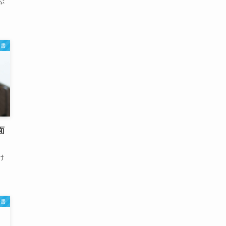
ぶ
文書
面
け
文書