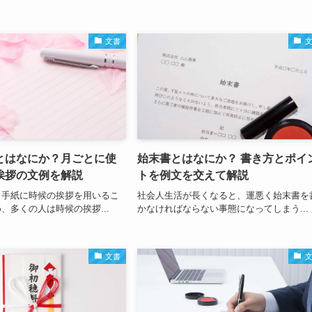
文書
とはなにか？月ごとに使
始末書とはなにか？ 書き方とポイ
挨拶の文例を解説
トを例文を交えて解説
と手紙に時候の挨拶を用いるこ
社会人生活が長くなると、運悪く始末書を
、多くの人は時候の挨拶...
かなければならない事態になってしまう...
文書