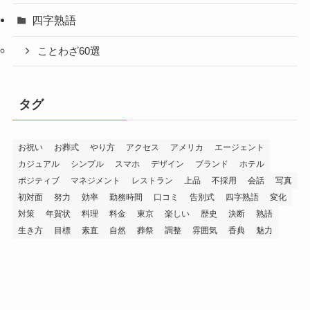
四字熟語
ことわざ60選
タグ
お祝い
お葬式
やり方
アクセス
アメリカ
エージェント
カジュアル
シンプル
スマホ
デザイン
ブランド
ホテル
ポジティブ
マネジメント
レストラン
上品
不採用
会話
写真
初対面
努力
効率
勤務時間
口コミ
告別式
四字熟語
変化
対策
年賀状
料理
料金
東京
楽しい
歴史
決断
熟語
生き方
目標
素直
自然
葬祭
調整
雰囲気
香典
魅力