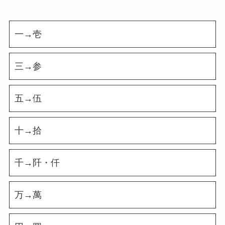
一→壱
三→参
五→伍
十→拾
千→阡・仟
万→萬