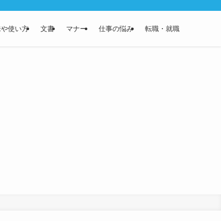
味や使い方
文書
マナー
仕事の悩み
転職・就職