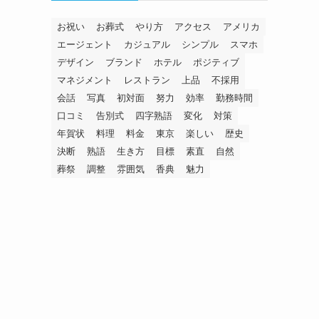
お祝い
お葬式
やり方
アクセス
アメリカ
エージェント
カジュアル
シンプル
スマホ
デザイン
ブランド
ホテル
ポジティブ
マネジメント
レストラン
上品
不採用
会話
写真
初対面
努力
効率
勤務時間
口コミ
告別式
四字熟語
変化
対策
年賀状
料理
料金
東京
楽しい
歴史
決断
熟語
生き方
目標
素直
自然
葬祭
調整
雰囲気
香典
魅力