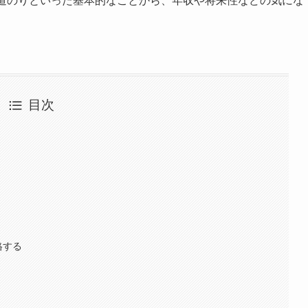
の道のりといった基本的なことから、年収や将来性などの気にな
目次
格する