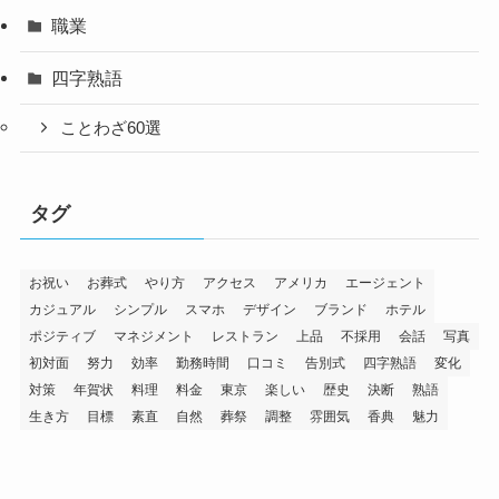
職業
四字熟語
ことわざ60選
タグ
お祝い
お葬式
やり方
アクセス
アメリカ
エージェント
カジュアル
シンプル
スマホ
デザイン
ブランド
ホテル
ポジティブ
マネジメント
レストラン
上品
不採用
会話
写真
初対面
努力
効率
勤務時間
口コミ
告別式
四字熟語
変化
対策
年賀状
料理
料金
東京
楽しい
歴史
決断
熟語
生き方
目標
素直
自然
葬祭
調整
雰囲気
香典
魅力