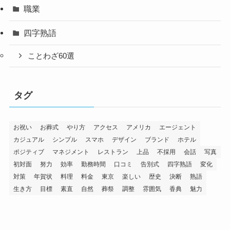
職業
四字熟語
ことわざ60選
タグ
お祝い
お葬式
やり方
アクセス
アメリカ
エージェント
カジュアル
シンプル
スマホ
デザイン
ブランド
ホテル
ポジティブ
マネジメント
レストラン
上品
不採用
会話
写真
初対面
努力
効率
勤務時間
口コミ
告別式
四字熟語
変化
対策
年賀状
料理
料金
東京
楽しい
歴史
決断
熟語
生き方
目標
素直
自然
葬祭
調整
雰囲気
香典
魅力