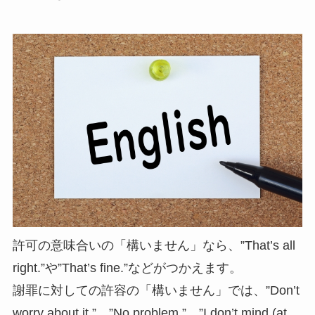
許可の意味合いの「構いません」なら、”That’s all
right.”や”That’s fine.”などがつかえます。
謝罪に対しての許容の「構いません」では、”Don’t
worry about it.”、”No problem.”、”I don’t mind (at