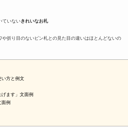
いていない
きれいなお札
ワや折り目のないピン札との見た目の違いはほとんどないの
。
使い方と例文
上げます」文面例
文面例