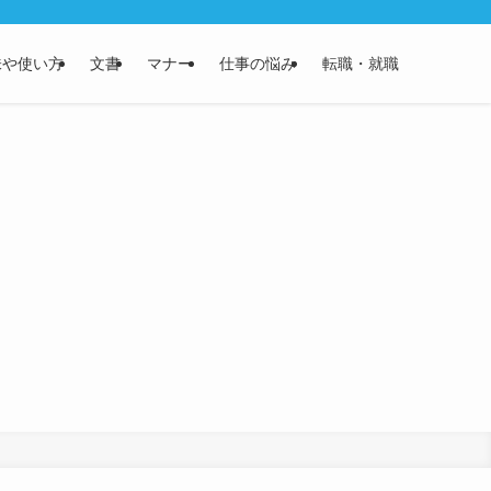
味や使い方
文書
マナー
仕事の悩み
転職・就職