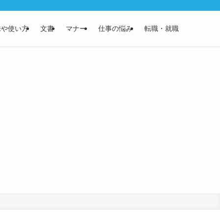
味や使い方
文書
マナー
仕事の悩み
転職・就職