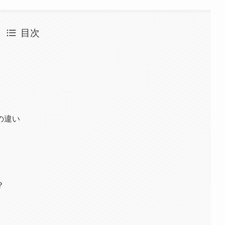
目次
の違い
？