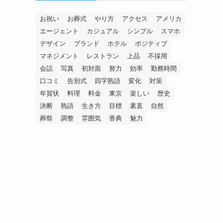
お祝い
お葬式
やり方
アクセス
アメリカ
エージェント
カジュアル
シンプル
スマホ
デザイン
ブランド
ホテル
ポジティブ
マネジメント
レストラン
上品
不採用
会話
写真
初対面
努力
効率
勤務時間
口コミ
告別式
四字熟語
変化
対策
年賀状
料理
料金
東京
楽しい
歴史
決断
熟語
生き方
目標
素直
自然
葬祭
調整
雰囲気
香典
魅力