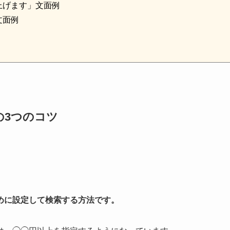
上げます」文面例
文面例
の3つのコツ
めに設定して検索する方法です。