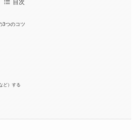
目次
の3つのコツ
など）する