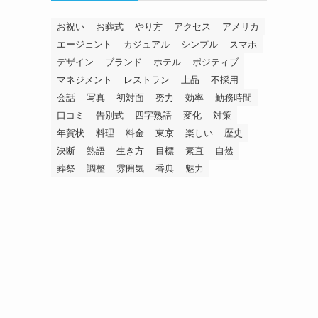
お祝い
お葬式
やり方
アクセス
アメリカ
エージェント
カジュアル
シンプル
スマホ
デザイン
ブランド
ホテル
ポジティブ
マネジメント
レストラン
上品
不採用
会話
写真
初対面
努力
効率
勤務時間
口コミ
告別式
四字熟語
変化
対策
年賀状
料理
料金
東京
楽しい
歴史
決断
熟語
生き方
目標
素直
自然
葬祭
調整
雰囲気
香典
魅力