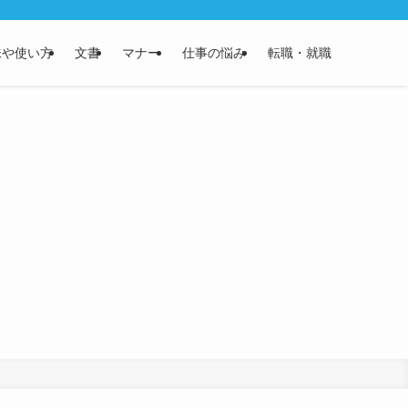
味や使い方
文書
マナー
仕事の悩み
転職・就職