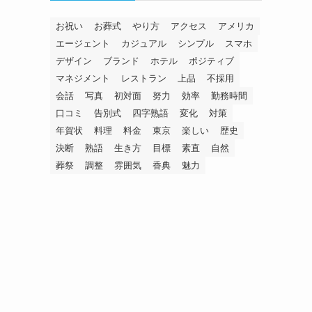
お祝い
お葬式
やり方
アクセス
アメリカ
エージェント
カジュアル
シンプル
スマホ
デザイン
ブランド
ホテル
ポジティブ
マネジメント
レストラン
上品
不採用
会話
写真
初対面
努力
効率
勤務時間
口コミ
告別式
四字熟語
変化
対策
年賀状
料理
料金
東京
楽しい
歴史
決断
熟語
生き方
目標
素直
自然
葬祭
調整
雰囲気
香典
魅力