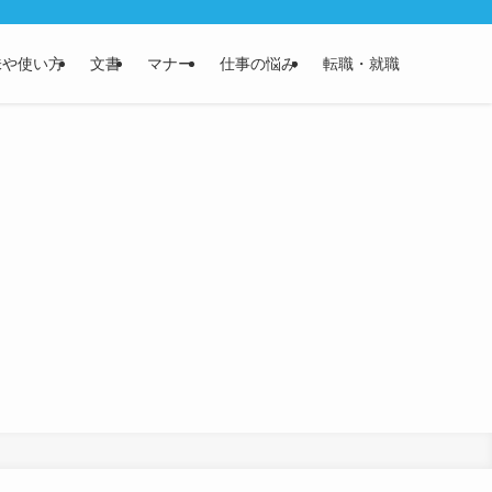
味や使い方
文書
マナー
仕事の悩み
転職・就職