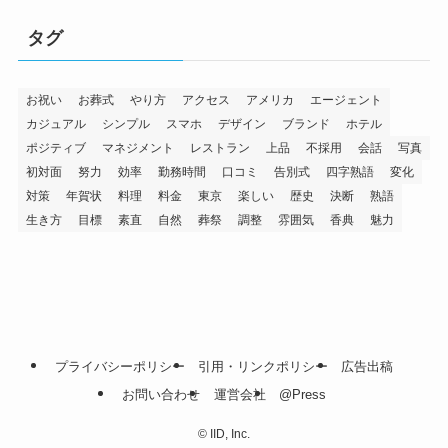
タグ
お祝い
お葬式
やり方
アクセス
アメリカ
エージェント
カジュアル
シンプル
スマホ
デザイン
ブランド
ホテル
ポジティブ
マネジメント
レストラン
上品
不採用
会話
写真
初対面
努力
効率
勤務時間
口コミ
告別式
四字熟語
変化
対策
年賀状
料理
料金
東京
楽しい
歴史
決断
熟語
生き方
目標
素直
自然
葬祭
調整
雰囲気
香典
魅力
プライバシーポリシー
引用・リンクポリシー
広告出稿
お問い合わせ
運営会社
@Press
©
IID, Inc.