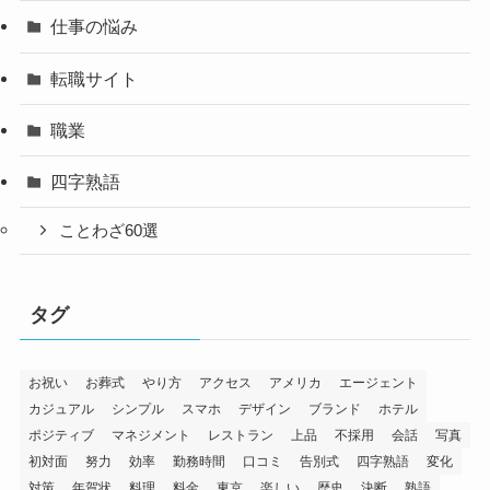
仕事の悩み
転職サイト
職業
四字熟語
ことわざ60選
タグ
お祝い
お葬式
やり方
アクセス
アメリカ
エージェント
カジュアル
シンプル
スマホ
デザイン
ブランド
ホテル
ポジティブ
マネジメント
レストラン
上品
不採用
会話
写真
初対面
努力
効率
勤務時間
口コミ
告別式
四字熟語
変化
対策
年賀状
料理
料金
東京
楽しい
歴史
決断
熟語