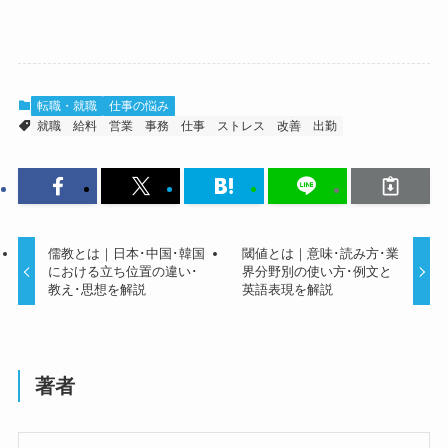
転職・就職
仕事の悩み
就職
給料
営業
事務
仕事
ストレス
改善
出勤
儒教とは｜日本･中国･韓国
閾値とは｜意味･読み方･業
における立ち位置の違い･
界分野別の使い方･例文と
教え･思想を解説
英語表現を解説
著者