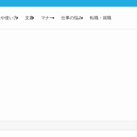
味や使い方
文書
マナー
仕事の悩み
転職・就職