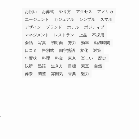
お祝い
お葬式
やり方
アクセス
アメリカ
エージェント
カジュアル
シンプル
スマホ
デザイン
ブランド
ホテル
ポジティブ
マネジメント
レストラン
上品
不採用
会話
写真
初対面
努力
効率
勤務時間
口コミ
告別式
四字熟語
変化
対策
年賀状
料理
料金
東京
楽しい
歴史
決断
熟語
生き方
目標
素直
自然
葬祭
調整
雰囲気
香典
魅力
い