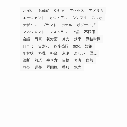
お祝い
お葬式
やり方
アクセス
アメリカ
エージェント
カジュアル
シンプル
スマホ
デザイン
ブランド
ホテル
ポジティブ
マネジメント
レストラン
上品
不採用
会話
写真
初対面
努力
効率
勤務時間
口コミ
告別式
四字熟語
変化
対策
年賀状
料理
料金
東京
楽しい
歴史
決断
熟語
生き方
目標
素直
自然
葬祭
調整
雰囲気
香典
魅力