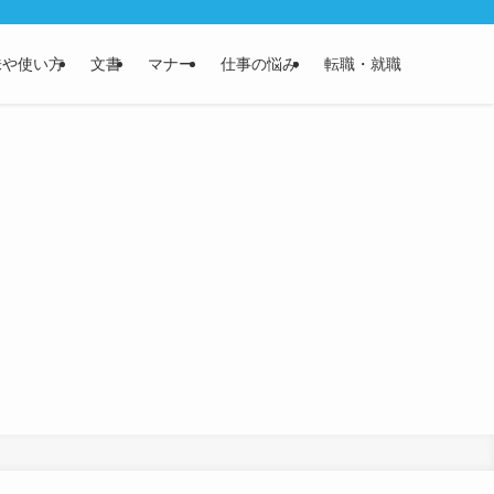
味や使い方
文書
マナー
仕事の悩み
転職・就職