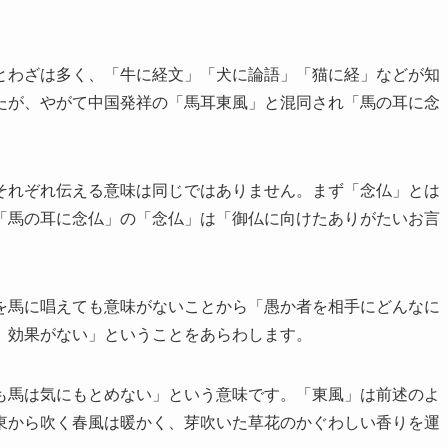
とわざは多く、「牛に経文」「犬に論語」「猫に経」などが知
たが、やがて中国発祥の「馬耳東風」と混同され「馬の耳に念
それぞれ伝える意味は同じではありません。まず「念仏」とは
「馬の耳に念仏」の「念仏」は「御仏に向けたありがたいお言
を馬に唱えても意味がないことから「愚か者を相手にどんなに
、効果がない」ということをあらわします。
も馬は気にもとめない」という意味です。「東風」は前述のよ
東から吹く春風は暖かく、芽吹いた草花のかぐわしい香りを運