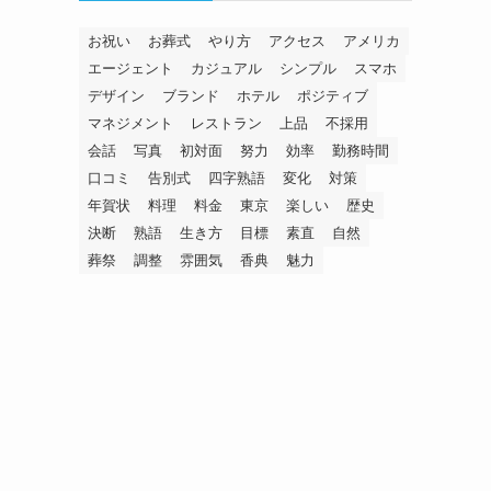
お祝い
お葬式
やり方
アクセス
アメリカ
エージェント
カジュアル
シンプル
スマホ
デザイン
ブランド
ホテル
ポジティブ
マネジメント
レストラン
上品
不採用
会話
写真
初対面
努力
効率
勤務時間
口コミ
告別式
四字熟語
変化
対策
年賀状
料理
料金
東京
楽しい
歴史
決断
熟語
生き方
目標
素直
自然
葬祭
調整
雰囲気
香典
魅力