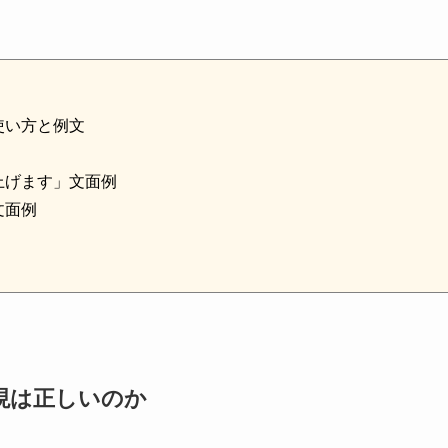
使い方と例文
上げます」文面例
文面例
現は正しいのか