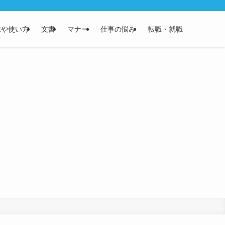
味や使い方
文書
マナー
仕事の悩み
転職・就職