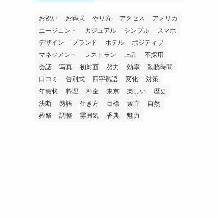
お祝い
お葬式
やり方
アクセス
アメリカ
エージェント
カジュアル
シンプル
スマホ
デザイン
ブランド
ホテル
ポジティブ
マネジメント
レストラン
上品
不採用
会話
写真
初対面
努力
効率
勤務時間
口コミ
告別式
四字熟語
変化
対策
年賀状
料理
料金
東京
楽しい
歴史
決断
熟語
生き方
目標
素直
自然
葬祭
調整
雰囲気
香典
魅力