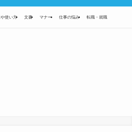
味や使い方
文書
マナー
仕事の悩み
転職・就職