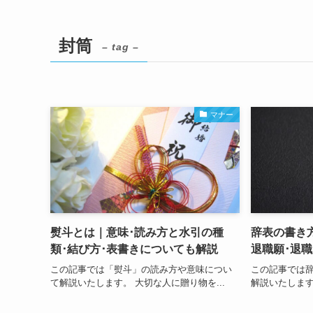
封筒
– tag –
マナー
熨斗とは｜意味･読み方と水引の種
辞表の書き
類･結び方･表書きについても解説
退職願･退
この記事では「熨斗」の読み方や意味につい
この記事では
て解説いたします。 大切な人に贈り物を...
解説いたします