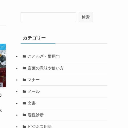
検索
カテゴリー
ナー
ことわざ・慣用句
言葉の意味や使い方
マナー
メール
の
文書
て
適性診断
ビジネス用語