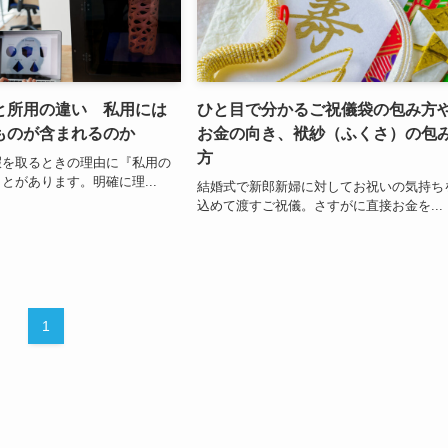
と所用の違い 私用には
ひと目で分かるご祝儀袋の包み方
ものが含まれるのか
お金の向き、袱紗（ふくさ）の包
方
暇を取るときの理由に『私用の
とがあります。明確に理...
結婚式で新郎新婦に対してお祝いの気持ち
込めて渡すご祝儀。さすがに直接お金を...
1