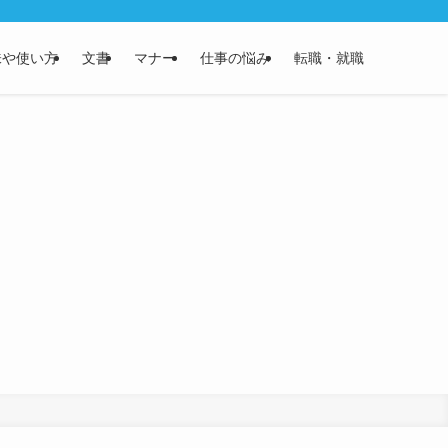
味や使い方
文書
マナー
仕事の悩み
転職・就職