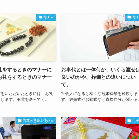
マナー
マ
礼をするときのマナーに
お車代とは一体何か、いくら渡せ
お礼をするときのマナー
良いのかや、葬儀との違いについ
て。
電をいただいたときには、お礼
社会人になると様々な冠婚葬祭を経験しま
します。弔電を送ってく...
す。結婚式やお葬式など直接自分が関わる..
言葉の意味や使い方
マ