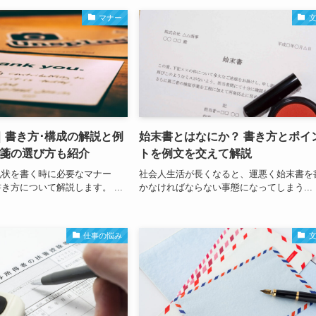
マナー
｜書き方･構成の解説と例
始末書とはなにか？ 書き方とポイ
便箋の選び方も紹介
トを例文を交えて解説
礼状を書く時に必要なマナー
社会人生活が長くなると、運悪く始末書を
き方について解説します。 ...
かなければならない事態になってしまう...
仕事の悩み