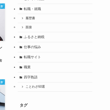
文書
転職・就職
履歴書
面接
ふるさと納税
仕事の悩み
ン
転職サイト
書
職業
四字熟語
文書
ことわざ60選
タグ