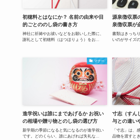
初穂料とはなにか？ 名前の由来や目
源泉徴収票
的ごとののし袋の書き方
泉徴収票が
神社に祈祷やお祓いなどをお願いした際に、
書類はきっち
謝礼として初穂料（はつほりょう）をお...
いのがサイズの
マナー
進学祝いは誰にまであげるか お祝い
寸志（すん
の相場や贈り物とのし袋の選び方
与との違い
新学期の季節になると気になるのが進学祝い
「寸志」は、
です。どのくらい、誰にあげれば失礼な...
品物を渡すとき