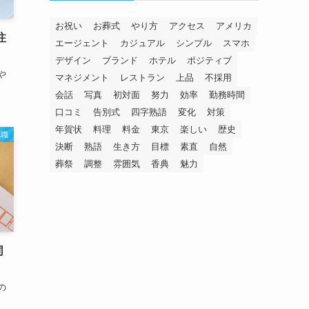
お祝い
お葬式
やり方
アクセス
アメリカ
注
エージェント
カジュアル
シンプル
スマホ
デザイン
ブランド
ホテル
ポジティブ
や
マネジメント
レストラン
上品
不採用
会話
写真
初対面
努力
効率
勤務時間
口コミ
告別式
四字熟語
変化
対策
年賀状
料理
料金
東京
楽しい
歴史
就職
決断
熟語
生き方
目標
素直
自然
葬祭
調整
雰囲気
香典
魅力
同
の