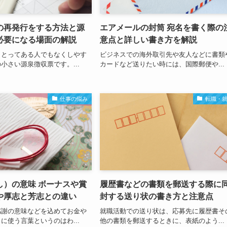
の再発行をする方法と源
エアメールの封筒 宛名を書く際の
必要になる場面の解説
意点と詳しい書き方を解説
りとってある人でもなくしやす
ビジネスでの海外取引先や友人などに書類
小さい源泉徴収票です。...
カードなど送りたい時には、国際郵便や...
仕事の悩み
転職・
し）の意味 ボーナスや賞
履歴書などの書類を郵送する際に
や厚志と芳志との違い
封する送り状の書き方と注意点
感謝の意味などを込めてお金や
就職活動での送り状は、応募先に履歴書そ
に使う言葉というのはわ...
他の書類を郵送するときに、表紙のよう...