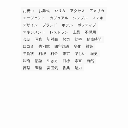
お祝い
お葬式
やり方
アクセス
アメリカ
エージェント
カジュアル
シンプル
スマホ
デザイン
ブランド
ホテル
ポジティブ
マネジメント
レストラン
上品
不採用
会話
写真
初対面
努力
効率
勤務時間
口コミ
告別式
四字熟語
変化
対策
年賀状
料理
料金
東京
楽しい
歴史
決断
熟語
生き方
目標
素直
自然
葬祭
調整
雰囲気
香典
魅力