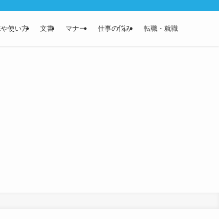
味や使い方
文書
マナー
仕事の悩み
転職・就職