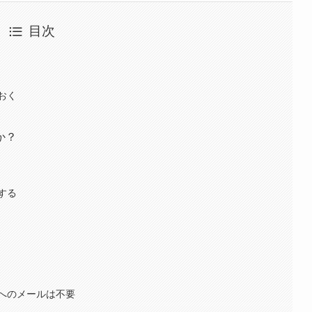
目次
おく
か？
する
へのメールは不要