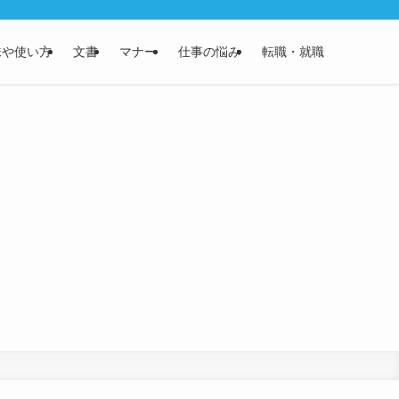
味や使い方
文書
マナー
仕事の悩み
転職・就職