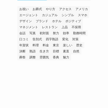
お祝い
お葬式
やり方
アクセス
アメリカ
エージェント
カジュアル
シンプル
スマホ
デザイン
ブランド
ホテル
ポジティブ
マネジメント
レストラン
上品
不採用
会話
写真
初対面
努力
効率
勤務時間
口コミ
告別式
四字熟語
変化
対策
年賀状
料理
料金
東京
楽しい
歴史
決断
熟語
生き方
目標
素直
自然
葬祭
調整
雰囲気
香典
魅力