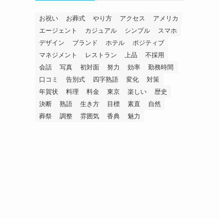
お祝い
お葬式
やり方
アクセス
アメリカ
エージェント
カジュアル
シンプル
スマホ
デザイン
ブランド
ホテル
ポジティブ
マネジメント
レストラン
上品
不採用
会話
写真
初対面
努力
効率
勤務時間
口コミ
告別式
四字熟語
変化
対策
年賀状
料理
料金
東京
楽しい
歴史
決断
熟語
生き方
目標
素直
自然
葬祭
調整
雰囲気
香典
魅力