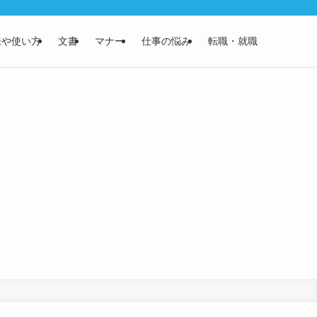
味や使い方
文書
マナー
仕事の悩み
転職・就職