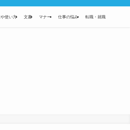
味や使い方
文書
マナー
仕事の悩み
転職・就職