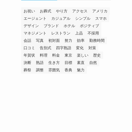
お祝い
お葬式
やり方
アクセス
アメリカ
エージェント
カジュアル
シンプル
スマホ
デザイン
ブランド
ホテル
ポジティブ
マネジメント
レストラン
上品
不採用
会話
写真
初対面
努力
効率
勤務時間
口コミ
告別式
四字熟語
変化
対策
年賀状
料理
料金
東京
楽しい
歴史
決断
熟語
生き方
目標
素直
自然
葬祭
調整
雰囲気
香典
魅力