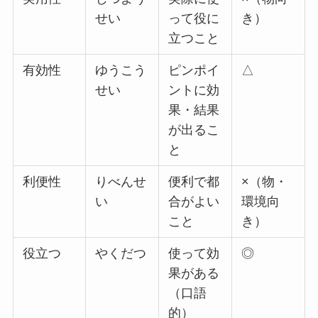
せい
って役に
き）
立つこと
有効性
ゆうこう
ピンポイ
△
せい
ントに効
果・結果
が出るこ
と
利便性
りべんせ
便利で都
×（物・
い
合がよい
環境向
こと
き）
役立つ
やくだつ
使って効
◎
果がある
（口語
的）