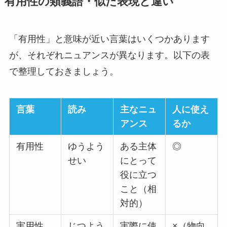
有用性の類義語・似た表現と違い
「有用性」と意味が近い言葉はいくつかあります
が、それぞれニュアンスが異なります。以下の表
で整理しておきましょう。
言葉
読み
主なニュ
人に使え
アンス
るか
有用性
ゆうよう
ある主体
◎
せい
にとって
役に立つ
こと（相
対的）
実用性
じつよう
実際に使
×（物向