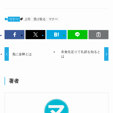
マナー
上司
受け取る
マナー
衣食住足りて礼節を知ると
鬼に金棒とは
は
著者