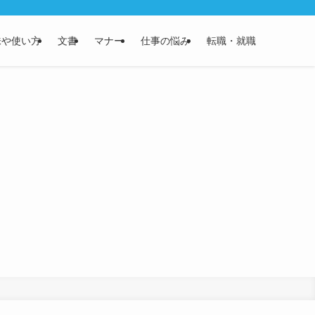
味や使い方
文書
マナー
仕事の悩み
転職・就職