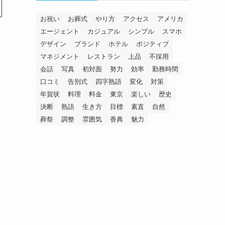
お祝い
お葬式
やり方
アクセス
アメリカ
エージェント
カジュアル
シンプル
スマホ
デザイン
ブランド
ホテル
ポジティブ
マネジメント
レストラン
上品
不採用
会話
写真
初対面
努力
効率
勤務時間
口コミ
告別式
四字熟語
変化
対策
年賀状
料理
料金
東京
楽しい
歴史
決断
熟語
生き方
目標
素直
自然
葬祭
調整
雰囲気
香典
魅力