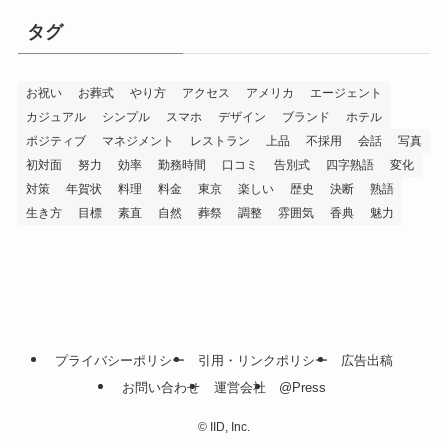
タグ
お祝い
お葬式
やり方
アクセス
アメリカ
エージェント
カジュアル
シンプル
スマホ
デザイン
ブランド
ホテル
ポジティブ
マネジメント
レストラン
上品
不採用
会話
写真
初対面
努力
効率
勤務時間
口コミ
告別式
四字熟語
変化
対策
年賀状
料理
料金
東京
楽しい
歴史
決断
熟語
生き方
目標
素直
自然
葬祭
調整
雰囲気
香典
魅力
プライバシーポリシー
引用・リンクポリシー
広告出稿
お問い合わせ
運営会社
@Press
©
IID, Inc.