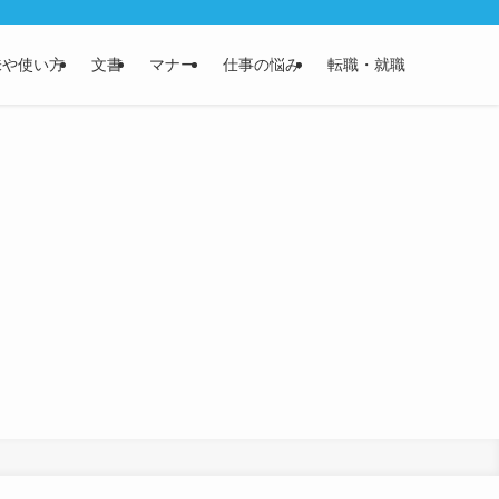
味や使い方
文書
マナー
仕事の悩み
転職・就職