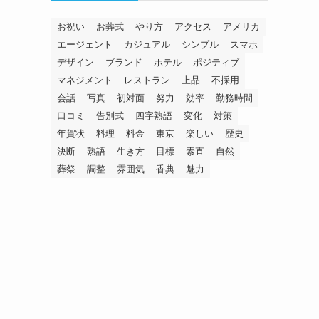
お祝い
お葬式
やり方
アクセス
アメリカ
エージェント
カジュアル
シンプル
スマホ
デザイン
ブランド
ホテル
ポジティブ
マネジメント
レストラン
上品
不採用
会話
写真
初対面
努力
効率
勤務時間
口コミ
告別式
四字熟語
変化
対策
年賀状
料理
料金
東京
楽しい
歴史
決断
熟語
生き方
目標
素直
自然
葬祭
調整
雰囲気
香典
魅力